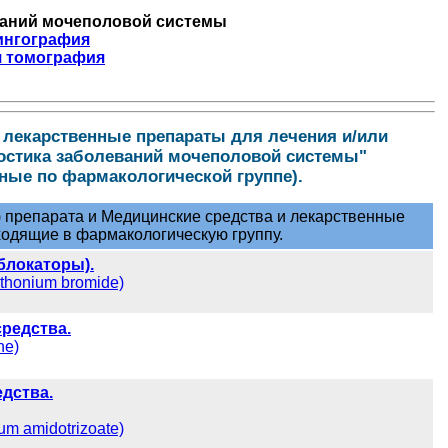
ваний мочеполовой системы
ингография
 томография
 лекарственные препараты для лечения и/или
остика заболеваний мочеполовой системы"
ные по фармакологической группе).
 препарата и Медицинские средства и лекарственные
одящие в фармакологическую группу.
блокаторы).
honium bromide)
средства.
ne)
дства.
m amidotrizoate)