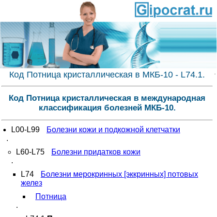
Код Потница кристаллическая в МКБ-10 - L74.1.
Код Потница кристаллическая в международная
классификация болезней МКБ-10.
L00-L99
Болезни кожи и подкожной клетчатки
.
L60-L75
Болезни придатков кожи
.
L74
Болезни мерокринных [эккринных] потовых
желез
Потница
.