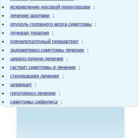
искривление носовой перегородки
;
лечение аритмии
;
опухоль головного мозга симптомы
;
лучевая терапия
;
плечелопаточный периартрит
;
эндометриоз симптомы лечение
;
цирроз печени лечение
;
гастрит симптомы и лечение
;
стенокардия лечение
;
цервицит
;
гипотиреоз лечение
;
симптомы сифилиса
;