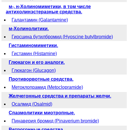
м-, н-Холиномиметики, в том числе
антихолинэстеразные средства.
Галантамин (Galantamine)
м-Холинолитики.
Гиосцина бутилбромид (Hyoscine butylbromide)
Гистаминомиметики.
Гистамин (Histamine)
Глюкагон и его аналоги.
Глюкагон (Glucagon)
Противорвотные средства.
Метоклопрамид (Metoclopramide)
Желчегонные средства и препараты желчи.
Осалмид (Osalmid)
Спазмолитики миотропные.
Пинаверия бромид (Pinaverium bromide)
Ветрогонные средства.