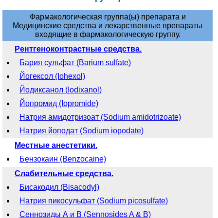
Фармакологическая группа(ы) препарата и
Медицинские средства и лекарственные препараты
входящие в фармакологическую группу.
Рентгеноконтрастные средства.
Бария сульфат (Barium sulfate)
Йогексол (Iohexol)
Йодиксанол (Iodixanol)
Йопромид (Iopromide)
Натрия амидотризоат (Sodium amidotrizoate)
Натрия йоподат (Sodium iopodate)
Местные анестетики.
Бензокаин (Benzocaine)
Слабительные средства.
Бисакодил (Bisacodyl)
Натрия пикосульфат (Sodium picosulfate)
Сеннозиды А и B (Sennosides A & B)