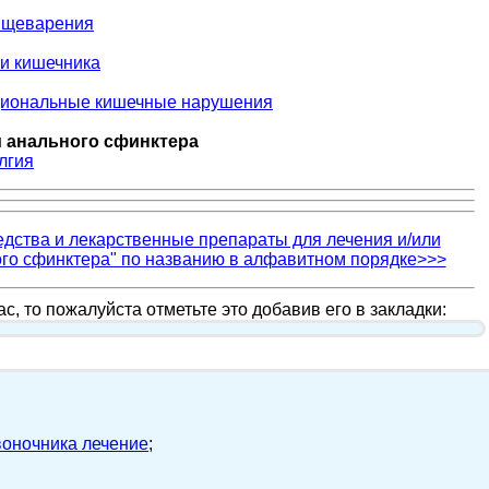
ищеварения
ни кишечника
циональные кишечные нарушения
 анального сфинктера
лгия
дства и лекарственные препараты для лечения и/или
го сфинктера" по названию в алфавитном порядке>>>
с, то пожалуйста отметьте это добавив его в закладки:
воночника лечение
;