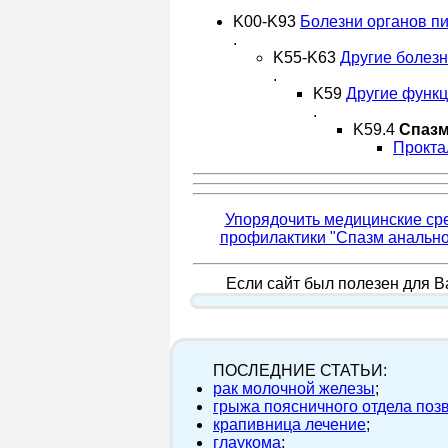
K00-K93
Болезни органов п
.
K55-K63
Другие болез
.
K59
Другие функ
.
K59.4
Спазм
Прокта
Упорядочить медицинские сре
профилактики "Спазм анально
Если сайт был полезен для Ва
ПОСЛЕДНИЕ СТАТЬИ:
рак молочной железы
;
грыжа поясничного отдела поз
крапивница лечение
;
глаукома
;