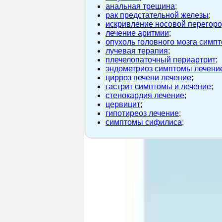
анальная трещина
;
рак предстательной железы
;
искривление носовой перегоро
лечение аритмии
;
опухоль головного мозга симп
лучевая терапия
;
плечелопаточный периартрит
;
эндометриоз симптомы лечени
цирроз печени лечение
;
гастрит симптомы и лечение
;
стенокардия лечение
;
цервицит
;
гипотиреоз лечение
;
симптомы сифилиса
;