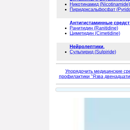
Никотинамид (Nicotinamide)
Пиридоксальфосфат (Pyrido
Антигистаминные средств
Ранитидин (Ranitidine)
Циметидин (Cimetidine)
Нейролептики.
Сульпирид (Sulpiride)
Упорядочить медицинские сре
профилактики "Язва двенадцати