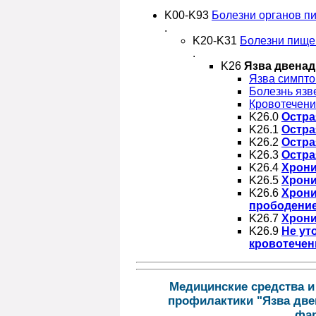
K00-K93
Болезни органов п
.
K20-K31
Болезни пище
.
K26
Язва двенад
Язва симпто
Болезнь язв
Кровотечени
K26.0
Остра
K26.1
Остра
K26.2
Остра
K26.3
Остра
K26.4
Хрони
K26.5
Хрони
K26.6
Хрони
прободени
K26.7
Хрони
K26.9
Не ут
кровотечен
Медицинские средства и
профилактики "Язва две
фар