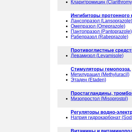
Кларитромицин (Clarithromy
Ингибиторы протонного 
Лансопразол (Lansoprazole
Омепразол (Omeprazole)
Пантопразол (Pantoprazole)
Рабепразол (Rabeprazole)
Противоглистные средст
Левамизол (Levamisole)
Стимуляторы гемопоэза.
Метилурацил (Methyluracil)
Этаден (Etaden)
Простагландины, тромбок
Мизопростол (Misoprostol)
Регуляторы водно-электр
Натрия гидрокарбонат (Sod
Витамины и витаминопод