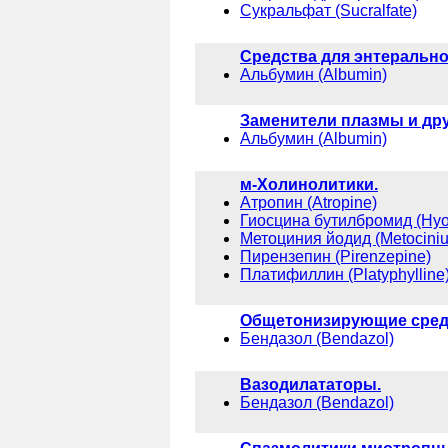
Сукральфат (Sucralfate)
Средства для энтерально
Альбумин (Albumin)
Заменители плазмы и дру
Альбумин (Albumin)
м-Холинолитики.
Атропин (Atropine)
Гиосцина бутилбромид (Hyos
Метоциния йодид (Metociniu
Пирензепин (Pirenzepine)
Платифиллин (Platyphylline
Общетонизирующие средс
Бендазол (Bendazol)
Вазодилататоры.
Бендазол (Bendazol)