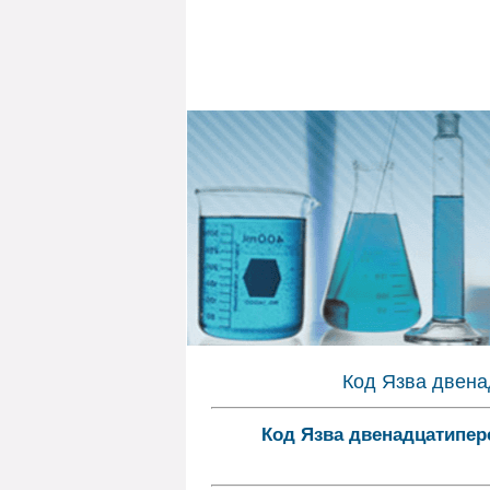
Код Язва двена
Код Язва двенадцатипер