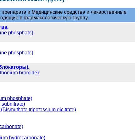
 препарата и Медицинские средства и лекарственные
одящие в фармакологическую группу.
ва.
ne phosphate)
ne phosphate)
блокаторы).
honium bromide)
um phosphate)
subnitrate)
ismuthate tripotassium dicitrate)
carbonate)
ium hydrocarbonate)