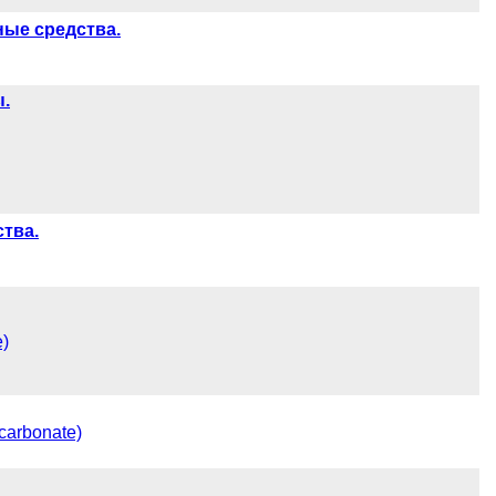
ные средства.
.
тва.
)
carbonate)