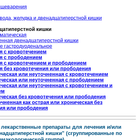
ищеварения
вода, желудка и двенадцатиперстной кишки
цатиперстной кишки
матическая
енная двенадцатиперстной кишки
е гастродуоденальное
я с кровотечением
я с прободением
я с кровотечением и прободением
я без кровотечения или прободения
ческая или неуточненная с кровотечением
ческая или неуточненная с прободением
ческая или неуточненная с кровотечением и
ем
ческая без кровотечения или прободения
очненная как острая или хроническая без
ия или прободения
 лекарственные препараты для лечения и/или
надцатиперстной кишки" (сгруппированные по
макологической группе).