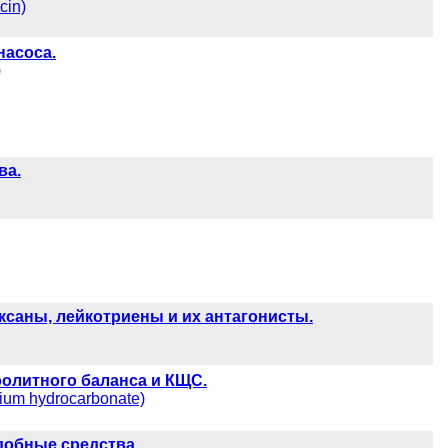
cin)
насоса.
)
ва.
саны, лейкотриены и их антагонисты.
олитного баланса и КЩС.
ium hydrocarbonate)
обные средства.