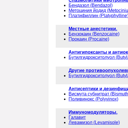
Спазмолитики миотропн
Бендазол (Bendazol)
Метоциния йодид (Metociniu
Платифиллин (Platyphylline
Местные анестетики.
Бензокаин (Benzocaine)
Прокаин (Procaine)
Антигипоксанты и антио
Бутилгидрокситолуол (Butyl
Другие противоопухолев
Бутилгидрокситолуол (Butyl
Антисептики и дезинфиц
Висмута субнитрат (Bismuth 
Поливинокс (Polyvinox)
Иммуномодуляторы.
Галавит
Левамизол (Levamisole)