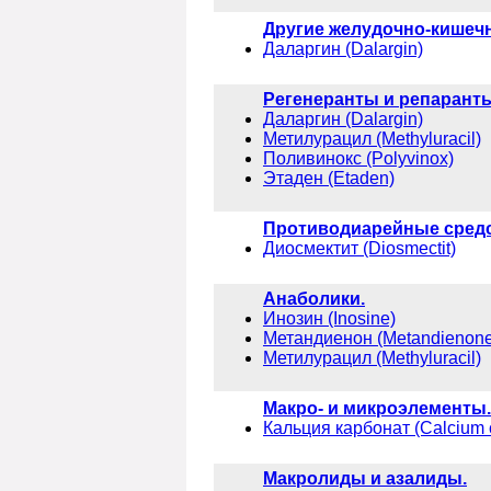
Другие желудочно-кишеч
Даларгин (Dalargin)
Регенеранты и репаранты
Даларгин (Dalargin)
Метилурацил (Methyluracil)
Поливинокс (Polyvinox)
Этаден (Etaden)
Противодиарейные средс
Диосмектит (Diosmectit)
Анаболики.
Инозин (Inosine)
Метандиенон (Metandienone
Метилурацил (Methyluracil)
Макро- и микроэлементы.
Кальция карбонат (Calcium 
Макролиды и азалиды.