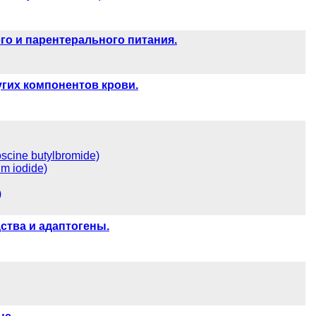
го и парентерального питания.
гих компонентов крови.
cine butylbromide)
m iodide)
)
тва и адаптогены.