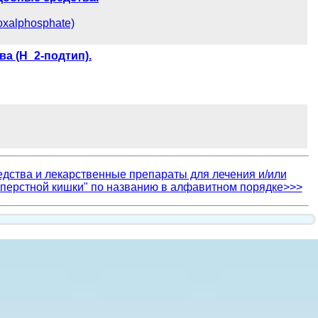
xalphosphate)
а (H_2-подтип).
дства и лекарственные препараты для лечения и/или
перстной кишки" по названию в алфавитном порядке>>>