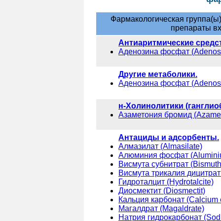
Фармакологическая группа(ы)
препараты вх
Антиаритмические средст
Аденозина фосфат (Adenosi
Другие метаболики.
Аденозина фосфат (Adenosi
н-Холинолитики (ганглио
Азаметония бромид (Azamet
Антациды и адсорбенты.
Алмазилат (Almasilate)
Алюминия фосфат (Alumini
Висмута субнитрат (Bismuth 
Висмута трикалия дицитрат (B
Гидроталцит (Hydrotalcite)
Диосмектит (Diosmectit)
Кальция карбонат (Calcium 
Магалдрат (Magaldrate)
Натрия гидрокарбонат (Sod