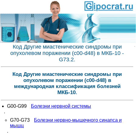
Код Другие миастенические синдромы при
опухолевом поражении (c00-d48) в МКБ-10 -
G73.2.
Код Другие миастенические синдромы при
опухолевом поражении (c00-d48) в
международная классификация болезней
МКБ-10.
G00-G99
Болезни нервной системы
.
G70-G73
Болезни нервно-мышечного синапса и
мышц
.