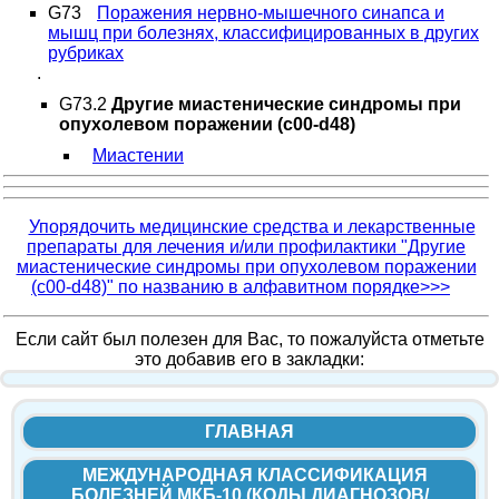
G73
Поражения нервно-мышечного синапса и
мышц при болезнях, классифицированных в других
рубриках
.
G73.2
Другие миастенические синдромы при
опухолевом поражении (c00-d48)
Миастении
Упорядочить медицинские средства и лекарственные
препараты для лечения и/или профилактики "Другие
миастенические синдромы при опухолевом поражении
(c00-d48)" по названию в алфавитном порядке>>>
Если сайт был полезен для Вас, то пожалуйста отметьте
это добавив его в закладки:
ГЛАВНАЯ
МЕЖДУНАРОДНАЯ КЛАССИФИКАЦИЯ
БОЛЕЗНЕЙ МКБ-10 (КОДЫ ДИАГНОЗОВ/