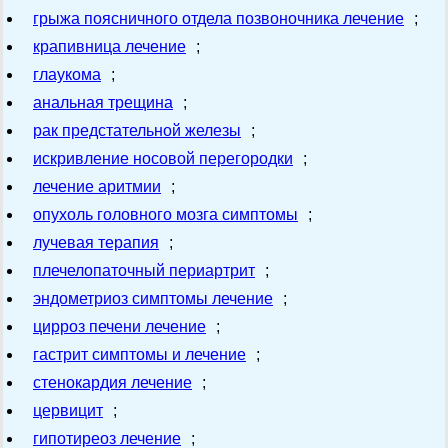
грыжа поясничного отдела позвоночника лечение
;
крапивница лечение
;
глаукома
;
анальная трещина
;
рак предстательной железы
;
искривление носовой перегородки
;
лечение аритмии
;
опухоль головного мозга симптомы
;
лучевая терапия
;
плечелопаточный периартрит
;
эндометриоз симптомы лечение
;
цирроз печени лечение
;
гастрит симптомы и лечение
;
стенокардия лечение
;
цервицит
;
гипотиреоз лечение
;