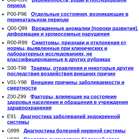
период
P00-P96
Отдельные состояния, возникающие в
перинатальном периоде
Q00-Q99
Врожденные аномалии [пороки развития],
деформации и хромосомные нарушения
R00-R99
Симптомы, признаки и отклонения от
нормы, выявленные при клинических и
лабораторных исследованиях, не
классифицированные в других рубриках
S00-T98
Травмы, отравления и некоторые другие
последствия воздействия внешних причин
V01-Y98
Внешние причины заболеваемости и
смертности
Z00-Z99
Факторы, влияющие на состояние
здоровья населения и обращения в учреждения
здравоохранения
E91
Диагностика заболеваний эндокринной
системы
G999
Диагностика болезней нервной системы