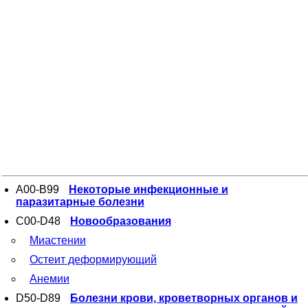
A00-B99
Некоторые инфекционные и
паразитарные болезни
C00-D48
Новообразования
Миастении
Остеит деформирующий
Анемии
D50-D89
Болезни крови, кроветворных органов и