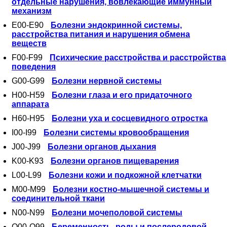
отдельные нарушения, вовлекающие иммунный
механизм
E00-E90
Болезни эндокринной системы,
расстройства питания и нарушения обмена
веществ
F00-F99
Психические расстройства и расстройства
поведения
G00-G99
Болезни нервной системы
H00-H59
Болезни глаза и его придаточного
аппарата
H60-H95
Болезни уха и сосцевидного отростка
I00-I99
Болезни системы кровообращения
J00-J99
Болезни органов дыхания
K00-K93
Болезни органов пищеварения
L00-L99
Болезни кожи и подкожной клетчатки
M00-M99
Болезни костно-мышечной системы и
соединительной ткани
N00-N99
Болезни мочеполовой системы
O00-O99
Беременность, роды и послеродовой