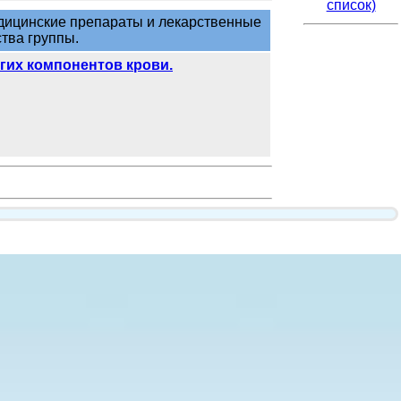
список)
дицинские препараты и лекарственные
тва группы.
гих компонентов крови.