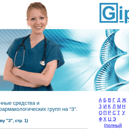
А
Б
В
Г
Д
Ж
нные средства и
З
И
К
Л
М
Н
рмакологических групп на "З".
О
П
Р
С
Т
У
Ф
Х
Ц
Э
ву "З", стр. 1)
(полный