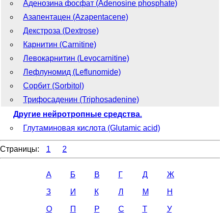
Аденозина фосфат (Adenosine phosphate)
Азапентацен (Azapentacene)
Декстроза (Dextrose)
Карнитин (Carnitine)
Левокарнитин (Levocarnitine)
Лефлуномид (Leflunomide)
Сорбит (Sorbitol)
Трифосаденин (Triphosadenine)
Другие нейротропные средства.
Глутаминовая кислота (Glutamic acid)
Страницы:
1
2
А
Б
В
Г
Д
Ж
З
И
К
Л
М
Н
О
П
Р
С
Т
У