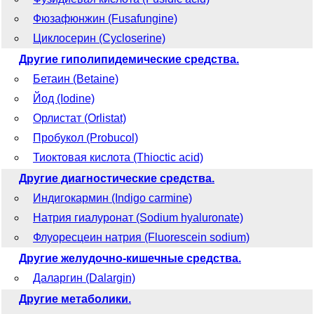
Фюзафюнжин (Fusafungine)
Циклосерин (Cycloserine)
Другие гиполипидемические средства.
Бетаин (Betaine)
Йод (Iodine)
Орлистат (Orlistat)
Пробукол (Probucol)
Тиоктовая кислота (Thioctic acid)
Другие диагностические средства.
Индигокармин (Indigo carmine)
Натрия гиалуронат (Sodium hyaluronate)
Флуоресцеин натрия (Fluorescein sodium)
Другие желудочно-кишечные средства.
Даларгин (Dalargin)
Другие метаболики.