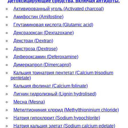
Детоксицирующие средства, включая антидоты.
Активированный уголь (Activated charcoal)
Амифостин (Amifostine)
Глутаминовая кислота (Glutamic acid)
Дексразоксан (Dexrazoxane)
Декстран (Dextran)
Декстроза (Dextrose)
Дефероксамин (Deferoxamine)
Димеркапрол (Dimercaprol)
Кальция тринатрия пентетат (Calcium trisodium
pentetate)
Кальция фолинат (Calcium folinate)
Лигнин гидролизный (Lignin hydrolised)
Месна (Mesna)
Метилтиониния хлорид (Methylthioninium chloride)
Натрия гипохлорит (Sodium hypochlorite)
Натрия кальция эдетат (Sodium calcium edetate)