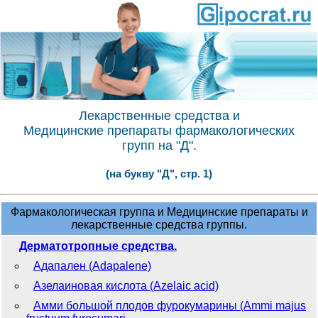
Лекарственные средства и
Медицинские препараты фармакологических
групп на "Д".
(на букву "Д", стр. 1)
Фармакологическая группа и Медицинские препараты и
лекарственные средства группы.
Дерматотропные средства.
Адапален (Adapalene)
Азелаиновая кислота (Azelaic acid)
Амми большой плодов фурокумарины (Ammi majus