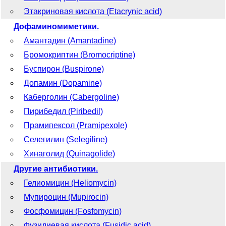
Этакриновая кислота (Etacrynic acid)
Дофаминомиметики.
Амантадин (Amantadine)
Бромокриптин (Bromocriptine)
Буспирон (Buspirone)
Допамин (Dopamine)
Каберголин (Cabergoline)
Пирибедил (Piribedil)
Прамипексол (Pramipexole)
Селегилин (Selegiline)
Хинаголид (Quinagolide)
Другие антибиотики.
Гелиомицин (Heliomycin)
Мупироцин (Mupirocin)
Фосфомицин (Fosfomycin)
Фузидиевая кислота (Fusidic acid)