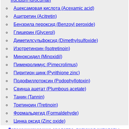
fructuum furocumari
Ацексамовая кислота (Acexamic acid)
Ацитретин (Acitretin)
Бензоила пероксид (Benzoyl peroxide)
Глицерин (Glycerol)
Диметилсульфоксид (Dimethylsulfoxide)
Изотретиноин (Isotretinoin)
Миноксидил (Minoxidil)
Пимекролимус (Pimecrolimus)
Пиритион цинк (Pyrithione zinc)
Подофиллотоксин (Podophyllotoxin)
Свинца ацетат (Plumbous acetate)
Танин (Tannin)
Третиноин (Tretinoin)
Формальдегид (Formaldehyde)
Цинка оксид (Zinc oxide)