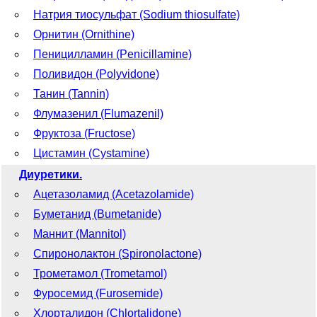
Натрия тиосульфат (Sodium thiosulfate)
Орнитин (Ornithine)
Пеницилламин (Penicillamine)
Поливидон (Polyvidone)
Танин (Tannin)
Флумазенил (Flumazenil)
Фруктоза (Fructose)
Цистамин (Cystamine)
Диуретики.
Ацетазоламид (Acetazolamide)
Буметанид (Bumetanide)
Маннит (Mannitol)
Спиронолактон (Spironolactone)
Трометамол (Trometamol)
Фуросемид (Furosemide)
Хлорталидон (Chlortalidone)