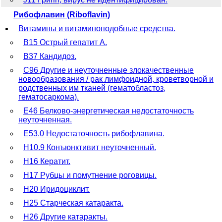
Рибофлавин (Riboflavin)
Витамины и витаминоподобные средства.
B15 Острый гепатит A.
B37 Кандидоз.
C96 Другие и неуточненные злокачественные
новообразования / рак лимфоидной, кроветворной и
родственных им тканей (гематобластоз,
гематосаркома).
E46 Белково-энергетическая недостаточность
неуточненная.
E53.0 Недостаточность рибофлавина.
H10.9 Конъюнктивит неуточненный.
H16 Кератит.
H17 Рубцы и помутнение роговицы.
H20 Иридоциклит.
H25 Старческая катаракта.
H26 Другие катаракты.