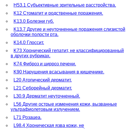
H53.1 Субъективные зрительные расстройства.
K12 Стоматит и родственные поражения.
K13.0 Болезни губ.
K13.7 Другие и неуточненные поражения слизистой
оболочки полости рта.
K14.0 Глоссит.
K73 Хронический гепатит, не классифицированный
в других рубриках.
K74 Фиброз и цирроз печени.
K90 Нарушения всасывания в кишечнике.
L20 Атопический дерматит.
L21 Себорейный дерматит.
L30.9 Дерматит неуточненный.
L56 Другие острые изменения кожи, вызванные
ультрафиолетовым излучением.
L71 Розацеа.
L98.4 Хроническая язва кожи, не