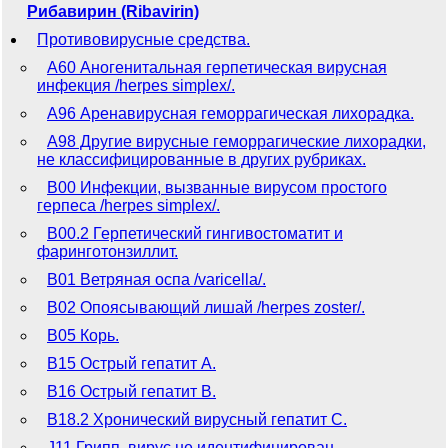
Рибавирин (Ribavirin)
Противовирусные средства.
A60 Аногенитальная герпетическая вирусная
инфекция /herpes simplex/.
A96 Аренавирусная геморрагическая лихорадка.
A98 Другие вирусные геморрагические лихорадки,
не классифицированные в других рубриках.
B00 Инфекции, вызванные вирусом простого
герпеса /herpes simplex/.
B00.2 Герпетический гингивостоматит и
фаринготонзиллит.
B01 Ветряная оспа /varicella/.
B02 Опоясывающий лишай /herpes zoster/.
B05 Корь.
B15 Острый гепатит A.
B16 Острый гепатит B.
B18.2 Хронический вирусный гепатит C.
J11 Грипп, вирус не идентифицирован.