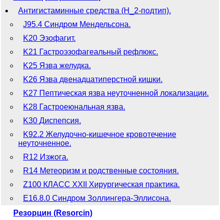
Антигистаминные средства (H_2-подтип).
J95.4 Синдром Мендельсона.
K20 Эзофагит.
K21 Гастроэзофагеальный рефлюкс.
K25 Язва желудка.
K26 Язва двенадцатиперстной кишки.
K27 Пептическая язва неуточненной локализации.
K28 Гастроеюнальная язва.
K30 Диспепсия.
K92.2 Желудочно-кишечное кровотечение
неуточненное.
R12 Изжога.
R14 Метеоризм и родственные состояния.
Z100 КЛАСС XXII Хирургическая практика.
E16.8.0 Синдром Золлингера-Эллисона.
Резорцин (Resorcin)