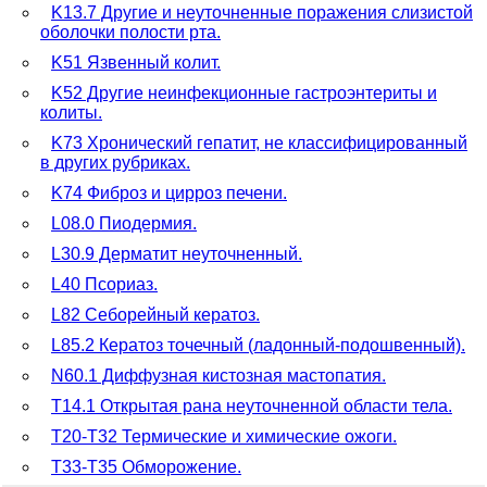
K13.7 Другие и неуточненные поражения слизистой
оболочки полости рта.
K51 Язвенный колит.
K52 Другие неинфекционные гастроэнтериты и
колиты.
K73 Хронический гепатит, не классифицированный
в других рубриках.
K74 Фиброз и цирроз печени.
L08.0 Пиодермия.
L30.9 Дерматит неуточненный.
L40 Псориаз.
L82 Себорейный кератоз.
L85.2 Кератоз точечный (ладонный-подошвенный).
N60.1 Диффузная кистозная мастопатия.
T14.1 Открытая рана неуточненной области тела.
T20-T32 Термические и химические ожоги.
T33-T35 Обморожение.