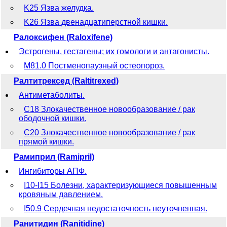
K25 Язва желудка.
K26 Язва двенадцатиперстной кишки.
Ралоксифен (Raloxifene)
Эстрогены, гестагены; их гомологи и антагонисты.
M81.0 Постменопаузный остеопороз.
Ралтитрексед (Raltitrexed)
Антиметаболиты.
C18 Злокачественное новообразование / рак
ободочной кишки.
C20 Злокачественное новообразование / рак
прямой кишки.
Рамиприл (Ramipril)
Ингибиторы АПФ.
I10-I15 Болезни, характеризующиеся повышенным
кровяным давлением.
I50.9 Сердечная недостаточность неуточненная.
Ранитидин (Ranitidine)