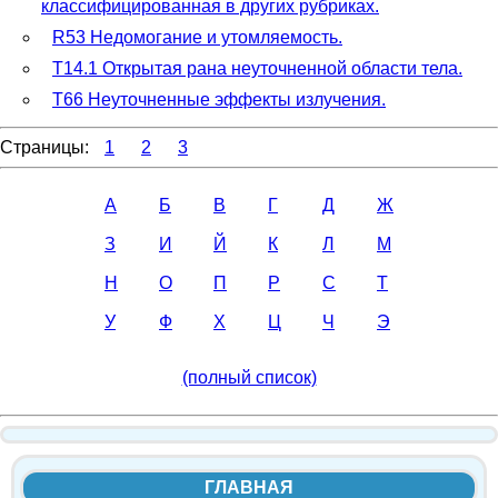
классифицированная в других рубриках.
R53 Недомогание и утомляемость.
T14.1 Открытая рана неуточненной области тела.
T66 Неуточненные эффекты излучения.
Страницы:
1
2
3
А
Б
В
Г
Д
Ж
З
И
Й
К
Л
М
Н
О
П
Р
С
Т
У
Ф
Х
Ц
Ч
Э
(полный список)
ГЛАВНАЯ