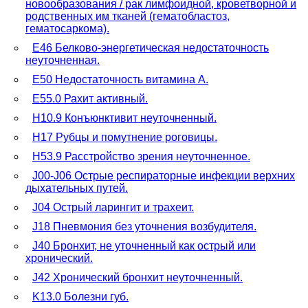
новообразования / рак лимфоидной, кроветворной и
родственных им тканей (гематобластоз,
гематосаркома).
E46 Белково-энергетическая недостаточность
неуточненная.
E50 Недостаточность витамина A.
E55.0 Рахит активный.
H10.9 Конъюнктивит неуточненный.
H17 Рубцы и помутнение роговицы.
H53.9 Расстройство зрения неуточненное.
J00-J06 Острые респираторные инфекции верхних
дыхательных путей.
J04 Острый ларингит и трахеит.
J18 Пневмония без уточнения возбудителя.
J40 Бронхит, не уточненный как острый или
хронический.
J42 Хронический бронхит неуточненный.
K13.0 Болезни губ.